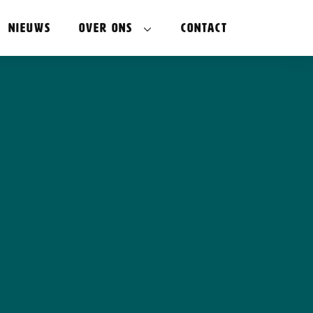
Nieuws
Over ons
Contact
ovatie
Bestuur
ndernemerschap
Partners
Innovatie
In de media
FAQ