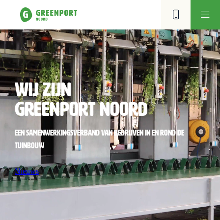
Wij zijn
Greenport Noord
Een samenwerkingsverband van bedrijven in en rond de
tuinbouw
Nieuws