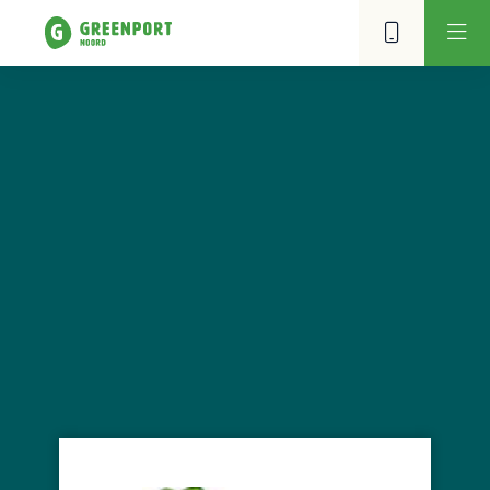
Itea Boomkwekerij